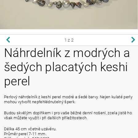
1
z 2
Náhrdelník z modrých a
šedých placatých keshi
perel
Perlový náhrdelník z keshi perel modré a šedé barvy. Nejen kulaté perly
mohou vytvořit nepřehlédnutelný šperk.
Budou skvělým doplňkem i pro vaše běžné denní nošení, zcela jistě ho
však můžete využít i při dalších příležitostech.
Délka 45 cm včetně uzávěru.
Průměr perel 7-11 mm.