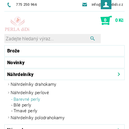
775 250 966
info@perladidi.cz
0
0 Kč
Brože
Novinky
Náhrdelníky
Náhrdelníky drahokamy
Náhrdelníky perlové
Barevné perly
Bílé perly
Tmavé perly
Náhrdelníky polodrahokamy