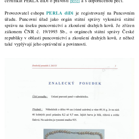
certifikát PERLA diDi o pravosti
perel
a s doporučenou péči.
PERLA diDi
Provozovatel eshopu
je registrovaný na Puncovním
úřadu. Puncovní úřad jako orgán státní správy vykonává státní
správu na úseku puncovnictví a zkoušení drahých kovů. Je zřízen
zákonem ČNR č. 19/1993 Sb., o orgánech státní správy České
republiky v oblasti puncovnictví a zkoušení drahých kovů, z něhož
také vyplývají jeho oprávnění a povinnosti.