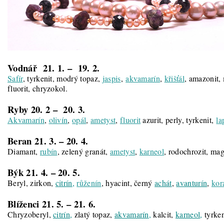
Vodnář 21. 1. – 19. 2.
Safír
, tyrkenit, modrý topaz,
jaspis
,
akvamarín
,
křišťál
, amazonit,
fluorit, chryzokol.
Ryby 20. 2 – 20. 3.
Akvamarín
,
olivín
,
opál
,
ametyst
,
fluorit
azurit, perly, tyrkenit,
la
Beran 21. 3. – 20. 4.
Diamant,
rubín
, zelený granát,
ametyst
,
karneol
, rodochrozit, mag
Býk 21. 4. – 20. 5.
Beryl, zirkon,
citrín
,
růženín
, hyacint, černý
achát
,
avanturín
,
kor
Blíženci 21. 5. – 21. 6.
Chryzoberyl,
citrín
,
zlatý topaz,
akvamarín
,
kalcit,
karneol
,
tyrken