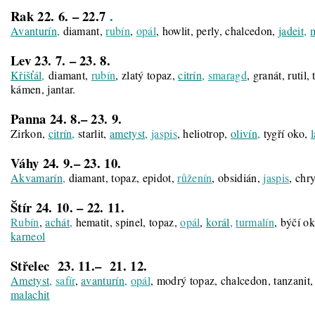
Rak 22. 6. – 22.7
.
Avanturín
,
diamant,
rubín
,
opál
, howlit, perly, chalcedon,
jadeit
,
Lev 23. 7. – 23.
8.
Křišťál
,
diamant,
rubín
, zlatý topaz,
citrín
,
smaragd
, granát, rutil,
kámen, jantar.
Panna 24. 8.– 23. 9.
Zirkon,
citrín
,
starlit,
ametyst
,
jaspis
, heliotrop,
olivín
,
tygří oko,
Váhy 24. 9.– 23.
10.
Akvamarín
,
diamant, topaz, epidot,
růženín
, obsidián,
jaspis
, chr
Štír 24. 10. – 22. 11.
Rubín
,
achát
,
hematit, spinel, topaz,
opál
,
korál
,
turmalín
, býčí o
karneol
Střelec 23. 11.– 21.
12.
Ametyst
,
safír
,
avanturín
,
opál
, modrý topaz, chalcedon, tanzanit, 
malachit