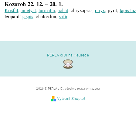
Kozoroh 22. 12. – 20.
1.
Křišťál
,
ametyst
,
turmalín
,
achát
,
chrysopras,
onyx
,
pyrit,
lapis laz
leopardí
jaspis
, chalcedon,
safír
.
PERLA diDi na Heurece
2026 © PERLA diDi, všechna práva vyhrazena
Vytvořil Shoptet