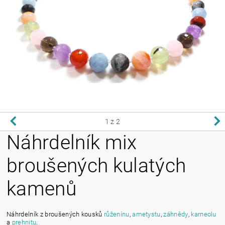
1
z 2
Náhrdelník mix
broušených kulatých
kamenů
Náhrdelník z broušených kousků
růženínu
,
ametystu
,
záhnědy
,
karneolu
a
prehnitu
.