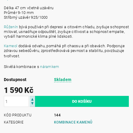
Délka 47 cm včetně uzávěru
Průměr 9-10 mm
Stříbrný uzávěr 925/1000
Růženín
bývá používán při depresi a citovém chladu, zvyšuje schopnost
milovat, usnadňuje odpouštět, zvyšuje citlivost a schopnost empatie,
vytváří harmonické klima plné lidskosti.
Karneol
dodává odvahu, pomáhá při chaosu a při obavách. Podporuje
zdravou sebedůvěru, zprostředkovává pevnost a stabilitu, povzbuzuje
tvořivost.
Skvělá kombinace s
náramkem
Dostupnost
Skladem
1 590 Kč
KÓD PRODUKTU
144
KATEGORIE
KOMBINACE KAMENŮ