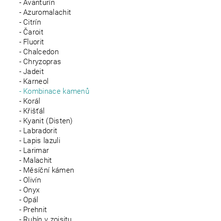
Avanturín
Azuromalachit
Citrín
Čaroit
Fluorit
Chalcedon
Chryzopras
Jadeit
Karneol
Kombinace kamenů
Korál
Křišťál
Kyanit (Disten)
Labradorit
Lapis lazuli
Larimar
Malachit
Měsíční kámen
Olivín
Onyx
Opál
Prehnit
Rubín v zoisitu