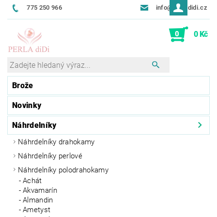
775 250 966
info@perladidi.cz
0
0 Kč
Brože
Novinky
Náhrdelníky
Náhrdelníky drahokamy
Náhrdelníky perlové
Náhrdelníky polodrahokamy
Achát
Akvamarín
Almandin
Ametyst