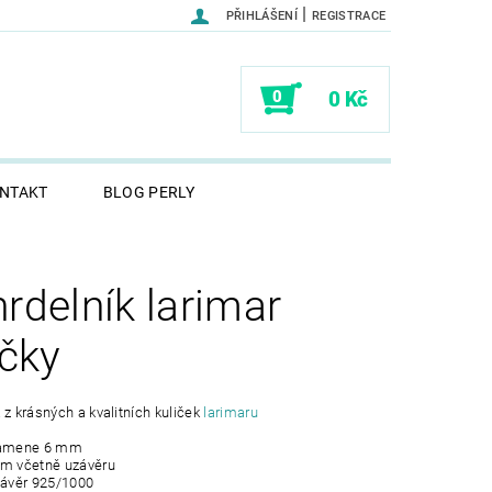
|
PŘIHLÁŠENÍ
REGISTRACE
0
0 Kč
NTAKT
BLOG PERLY
rdelník larimar
ičky
 z krásných a kvalitních kuliček
larimaru
kamene 6 mm
cm včetně uzávěru
závěr 925/1000