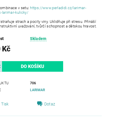
kombinace v setu:
https://www.perladidi.cz/larimar-
larimar-kulicky/
straňuje strach a pocity viny. Uklidňuje při stresu. Přináší
nstruktivní uvažování, tvůrčí schopnost a dětskou hravost.
st
Skladem
 Kč
UKTU
706
E
LARIMAR
Tisk
Dotaz