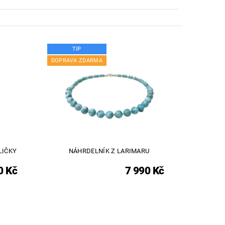
TIP
DOPRAVA ZDARMA
LIČKY
NÁHRDELNÍK Z LARIMARU
0 Kč
7 990 Kč