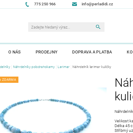
775 250 966
info@perladidi.cz
O NÁS
PRODEJNY
DOPRAVA A PLATBA
KO
delníky
Náhrdelníky polodrahokamy
Larimar
Náhrdelník larimar kuličky
Náh
A ZDARMA
kul
Náhrdelník
Velikost 
Délka 45 
Stříbrný u