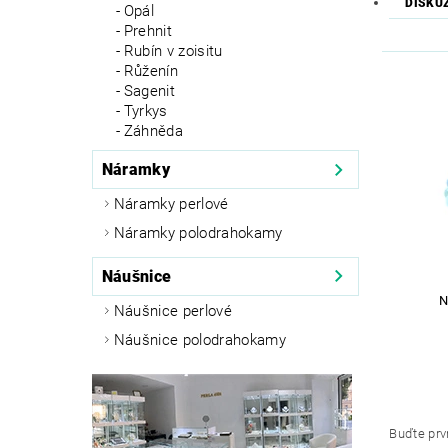
DISKU
Opál
Prehnit
Rubín v zoisitu
Růženín
Sagenit
Tyrkys
Záhněda
Náramky
Náramky perlové
Náramky polodrahokamy
Náušnice
N
Náušnice perlové
Náušnice polodrahokamy
Buďte prvn