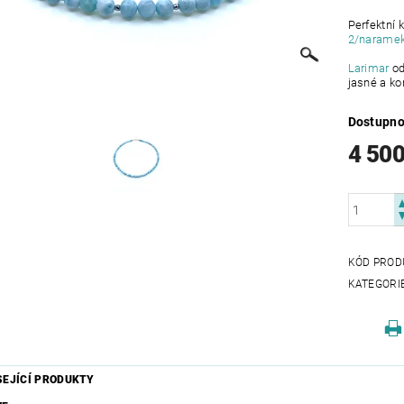
Perfektní 
2/naramek-
Larimar
od
jasné a ko
Dostupno
4 500
KÓD PROD
KATEGORI
SEJÍCÍ PRODUKTY