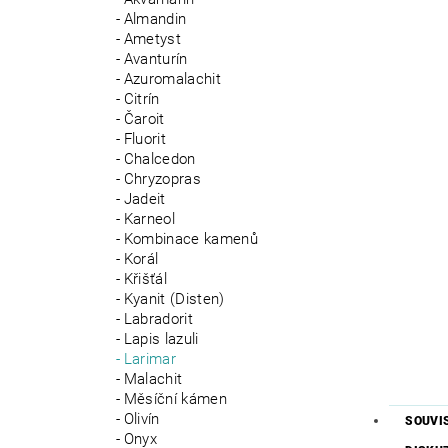
Almandin
Ametyst
Avanturín
Azuromalachit
Citrín
Čaroit
Fluorit
Chalcedon
Chryzopras
Jadeit
Karneol
Kombinace kamenů
Korál
Křišťál
Kyanit (Disten)
Labradorit
Lapis lazuli
Larimar
Malachit
Měsíční kámen
Olivín
SOUVI
Onyx