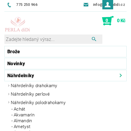
775 250 966
info@perladidi.cz
0
0 Kč
Brože
Novinky
Náhrdelníky
Náhrdelníky drahokamy
Náhrdelníky perlové
Náhrdelníky polodrahokamy
Achát
Akvamarín
Almandin
Ametyst