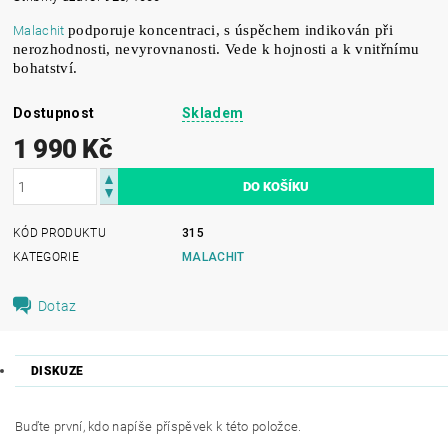
podporuje
koncentraci, s úspěchem indikován při
Malachit
nerozhodnosti, nevyrovnanosti
.
Vede k hojnosti a k vnitřnímu
bohatství.
Dostupnost
Skladem
1 990 Kč
KÓD PRODUKTU
315
KATEGORIE
MALACHIT
Dotaz
DISKUZE
Buďte první, kdo napíše příspěvek k této položce.