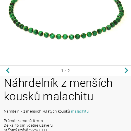
1
z 2
Náhrdelník z menších
kousků malachitu
Náhrdelník z menších kulatých kousků
malachitu
.
Průměr kamenů 6 mm
Délka 45 cm včetně uzávěru
Stříbrný uzávěr 925/1000