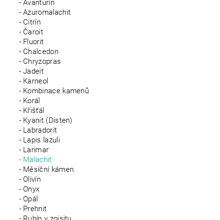
Avanturín
Azuromalachit
Citrín
Čaroit
Fluorit
Chalcedon
Chryzopras
Jadeit
Karneol
Kombinace kamenů
Korál
Křišťál
Kyanit (Disten)
Labradorit
Lapis lazuli
Larimar
Malachit
Měsíční kámen
Olivín
Onyx
Opál
Prehnit
Rubín v zoisitu