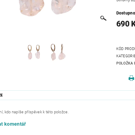
Dostupno
690 
KÓD PROD
KATEGORI
POLOŽKA 
ZE
í, kdo napíše příspěvek k této položce.
at komentář