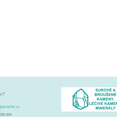
KT
@
perladidi.cz
250 966