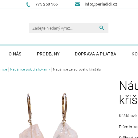
775 250 966
info@perladidi.cz
O NÁS
PRODEJNY
DOPRAVA A PLATBA
KO
nice
Náušnice polodrahokamy
Náušnice ze surového křišťálu
Náu
kři
Křišťálov
Průměr k
Stříbrný u