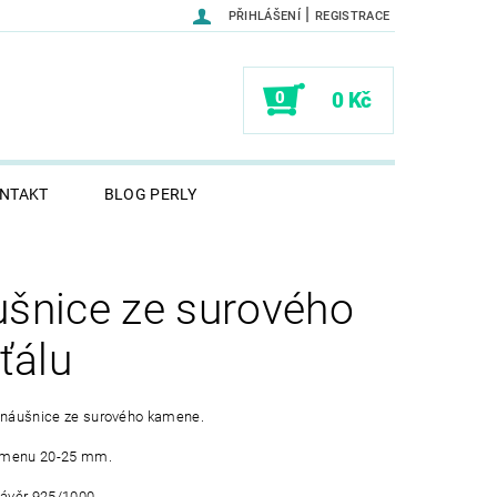
|
PŘIHLÁŠENÍ
REGISTRACE
0
0 Kč
NTAKT
BLOG PERLY
šnice ze surového
šťálu
é náušnice ze surového kamene.
amenu 20-25 mm.
závěr 925/1000.