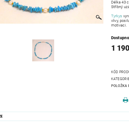
Délka 43 
Stříbný uz
Tyrkys
vyro
vlivy, posi
motivaci.
Dostupno
1 190
KÓD PROD
KATEGORI
POLOŽKA 
ZE