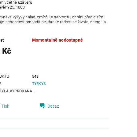
cm včetně uzávěru
ávěr 925/1000
vnává výkyvy nálad, zmírňuje nervozitu, chrání před cizími
luje schopnost prosadit se, daruje radost ze života, energii a
st
Momentalně nedostupné
 Kč
UKTU
548
E
TYRKYS
BYLA VYPRODÁNA...
Tisk
Dotaz