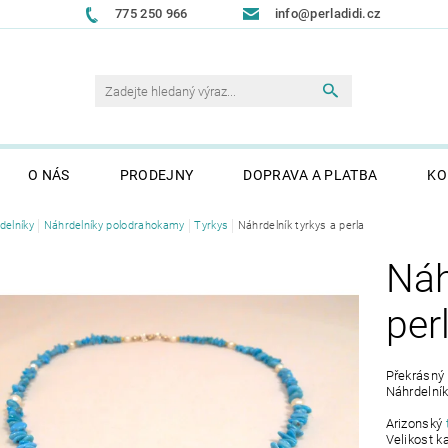
775 250 966
info@perladidi.cz
O NÁS
PRODEJNY
DOPRAVA A PLATBA
KO
delníky
Náhrdelníky polodrahokamy
Tyrkys
Náhrdelník tyrkys a perla
Náh
per
Překrásný
Náhrdelník
Arizonský
Velikost 