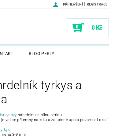
|
PŘIHLÁŠENÍ
REGISTRACE
0
0 Kč
NTAKT
BLOG PERLY
rdelník tyrkys a
la
tyrkysový
náhrdelník s bílou perlou.
 je velice příjemný na krku a zaručeně upotá pozornost okolí.
tyrkys
kamenů 3-9 mm