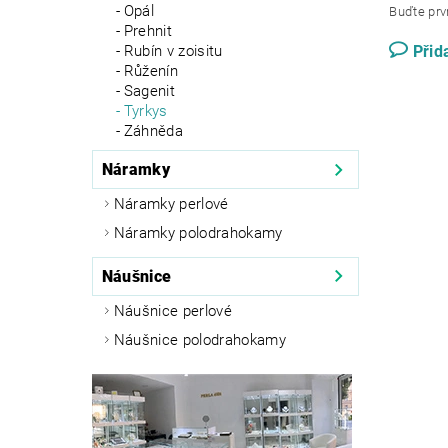
Opál
Buďte prvn
Prehnit
Přid
Rubín v zoisitu
Růženín
Sagenit
Tyrkys
Záhněda
Náramky
Náramky perlové
Náramky polodrahokamy
Náušnice
Náušnice perlové
Náušnice polodrahokamy