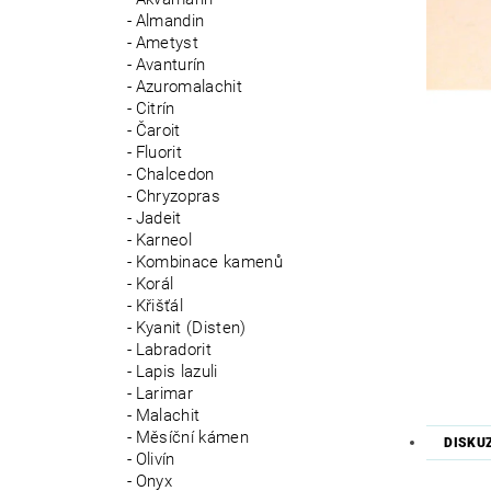
Almandin
Ametyst
Avanturín
Azuromalachit
Citrín
Čaroit
Fluorit
Chalcedon
Chryzopras
Jadeit
Karneol
Kombinace kamenů
Korál
Křišťál
Kyanit (Disten)
Labradorit
Lapis lazuli
Larimar
Malachit
Měsíční kámen
DISKU
Olivín
Onyx