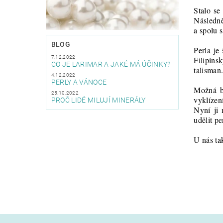
Stalo se
Následně 
a spolu s
BLOG
Perla je
7.12.2022
Filipíns
CO JE LARIMAR A JAKÉ MÁ ÚČINKY?
talisman
4.12.2022
PERLY A VÁNOCE
Možná by
25.10.2022
vyklízen
PROČ LIDÉ MILUJÍ MINERÁLY
Nyní ji 
udělit pe
U nás ta