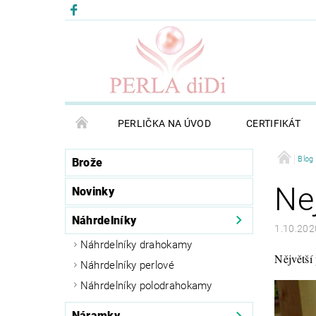
PERLIČKA NA ÚVOD
CERTIFIKÁT
Blog 
Brože
Nej
Novinky
Náhrdelníky
1.10.202
Náhrdelníky drahokamy
Nějvětší 
Náhrdelníky perlové
Náhrdelníky polodrahokamy
Náramky