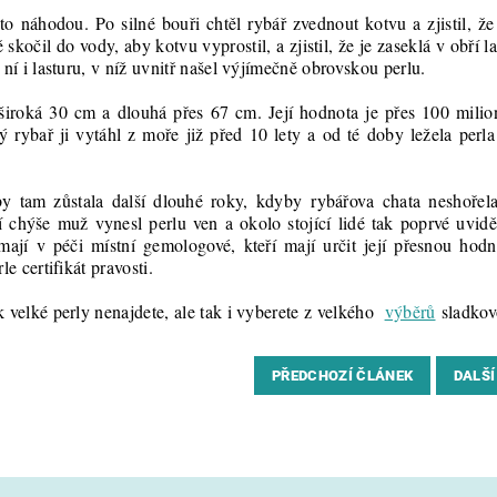
 to náhodou. Po silné bouři chtěl rybář zvednout kotvu a zjistil, ž
skočil do vody, aby kotvu vyprostil, a zjistil, že je zaseklá v obří l
 ní i lasturu, v níž uvnitř našel výjímečně obrovskou perlu.
 široká 30 cm a dlouhá přes 67 cm. Její hodnota je přes 100 mili
ký rybař ji vytáhl z moře již před 10 lety a od té doby ležela perla
.
 tam zůstala další dlouhé roky, kdyby rybářova chata neshořela
í chýše muž vynesl perlu ven a okolo stojící lidé tak poprvé uviděli
mají v péči místní gemologové, kteří mají určit její přesnou hod
rle certifikát pravosti.
k velké perly nenajdete, ale tak i vyberete z velkého
výběrů
sladkov
PŘEDCHOZÍ ČLÁNEK
DALŠÍ