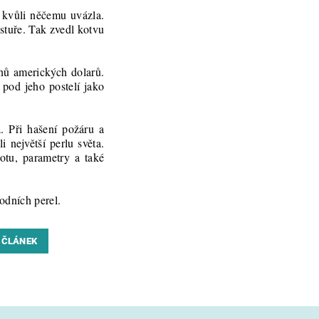
e kvůli něčemu uvázla.
astuře. Tak zvedl kotvu
onů amerických dolarů.
 pod jeho postelí jako
. Při hašení požáru a
 největší perlu světa.
notu, parametry a také
odních perel.
 ČLÁNEK