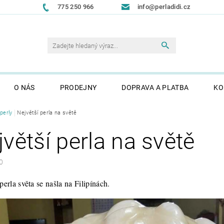
775 250 966
info@perladidi.cz
O NÁS
PRODEJNY
DOPRAVA A PLATBA
KO
perly
Největší perla na světě
větší perla na světě
0
perla světa se našla na Filipínách.