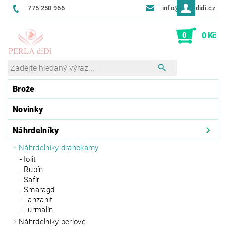
775 250 966
info@perladidi.cz
0
0 Kč
Brože
Novinky
Náhrdelníky
Náhrdelníky drahokamy
Iolit
Rubín
Safír
Smaragd
Tanzanit
Turmalín
Náhrdelníky perlové