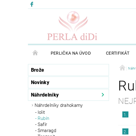
PERLIČKA NA ÚVOD
CERTIFIKÁT
Náhr
Brože
Ru
Novinky
Náhrdelníky
NEJ
Náhrdelníky drahokamy
Iolit
1.
Rubín
Safír
Smaragd
2.