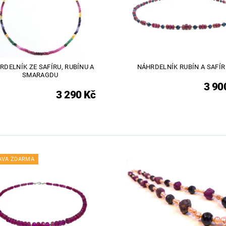
RDELNÍK ZE SAFÍRU, RUBÍNU A
NÁHRDELNÍK RUBÍN A SAFÍR
SMARAGDU
3 90
3 290 Kč
AVA ZDARMA