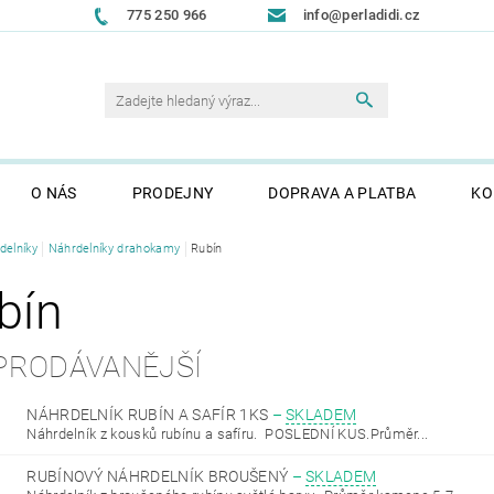
775 250 966
info@perladidi.cz
O NÁS
PRODEJNY
DOPRAVA A PLATBA
KO
delníky
Náhrdelníky drahokamy
Rubín
bín
PRODÁVANĚJŠÍ
NÁHRDELNÍK RUBÍN A SAFÍR 1KS
–
SKLADEM
Náhrdelník z kousků rubínu a safíru. POSLEDNÍ KUS.Průměr...
RUBÍNOVÝ NÁHRDELNÍK BROUŠENÝ
–
SKLADEM