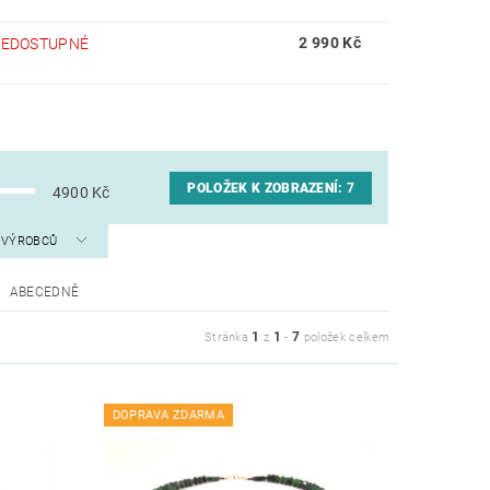
2 990 Kč
NEDOSTUPNÉ
POLOŽEK K ZOBRAZENÍ:
7
4900
Kč
A VÝROBCŮ
ABECEDNĚ
1
1
7
Stránka
z
-
položek celkem
DOPRAVA ZDARMA