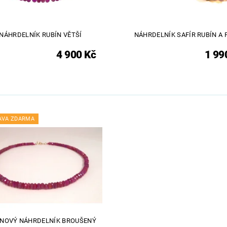
NÁHRDELNÍK RUBÍN VĚTŠÍ
NÁHRDELNÍK SAFÍR RUBÍN A 
4 900 Kč
1 99
AVA ZDARMA
ÍNOVÝ NÁHRDELNÍK BROUŠENÝ