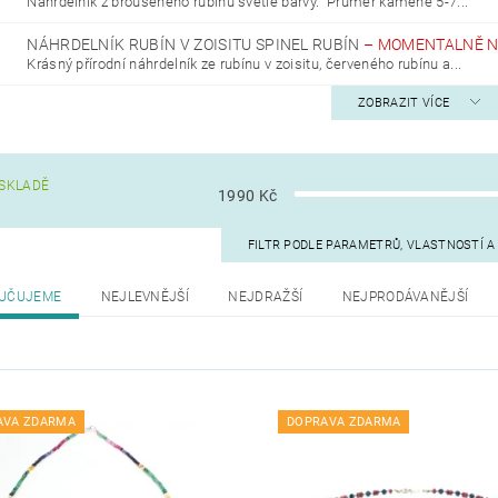
Náhrdelník z broušeného rubínu světlé barvy. Průměr kamene 5-7...
NÁHRDELNÍK RUBÍN V ZOISITU SPINEL RUBÍN
–
MOMENTALNĚ 
Krásný přírodní náhrdelník ze rubínu v zoisitu, červeného rubínu a...
ZOBRAZIT VÍCE
SKLADĚ
1990
Kč
FILTR PODLE PARAMETRŮ, VLASTNOSTÍ 
UČUJEME
NEJLEVNĚJŠÍ
NEJDRAŽŠÍ
NEJPRODÁVANĚJŠÍ
AVA ZDARMA
DOPRAVA ZDARMA