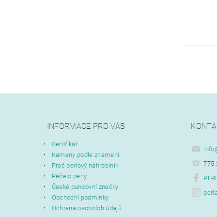
INFORMACE PRO VÁS
KONTA
Certifikát
info
Kameny podle znamení
775 
Proč perlový náhrdelník
Péče o perly
PERL
České puncovní značky
perl
Obchodní podmínky
Ochrana osobních údajů