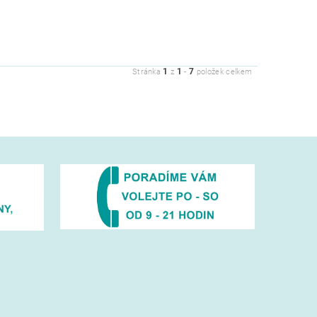
1
1
7
Stránka
z
-
položek celkem