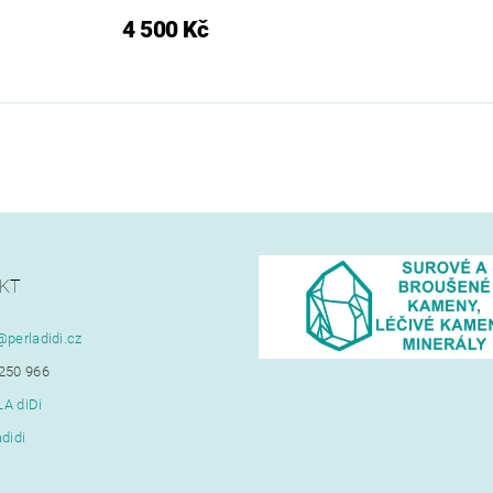
4 500 Kč
KT
@
perladidi.cz
250 966
A diDi
adidi