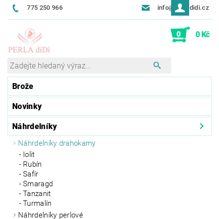
775 250 966
info@perladidi.cz
0
0 Kč
Brože
Novinky
Náhrdelníky
Náhrdelníky drahokamy
Iolit
Rubín
Safír
Smaragd
Tanzanit
Turmalín
Náhrdelníky perlové