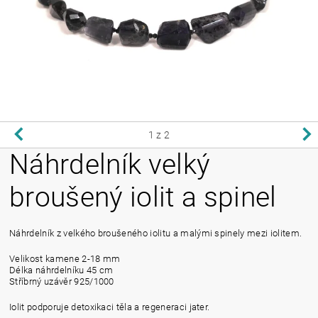
1
z 2
Náhrdelník velký
broušený iolit a spinel
Náhrdelník z velkého broušeného iolitu a malými spinely mezi iolitem.
Velikost kamene 2-18 mm
Délka náhrdelníku 45 cm
Stříbrný uzávěr 925/1000
Iolit podporuje detoxikaci těla a regeneraci jater.