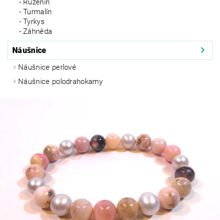
Růženín
Turmalín
Tyrkys
Záhněda
Náušnice
Náušnice perlové
Náušnice polodrahokamy