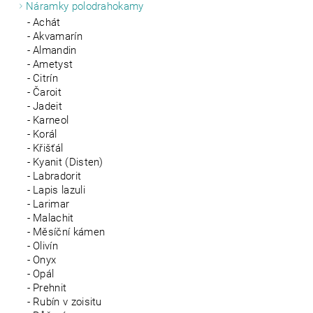
Náramky polodrahokamy
Achát
Akvamarín
Almandin
Ametyst
Citrín
Čaroit
Jadeit
Karneol
Korál
Křišťál
Kyanit (Disten)
Labradorit
Lapis lazuli
Larimar
Malachit
Měsíční kámen
Olivín
Onyx
Opál
Prehnit
Rubín v zoisitu