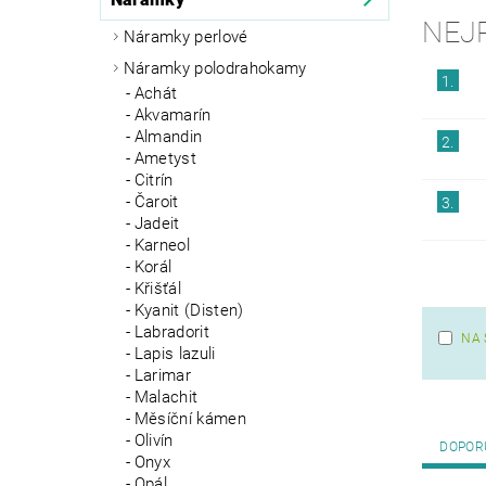
NEJ
Náramky perlové
Náramky polodrahokamy
1.
Achát
Akvamarín
Almandin
2.
Ametyst
Citrín
Čaroit
3.
Jadeit
Karneol
Korál
Křišťál
Kyanit (Disten)
Labradorit
NA 
Lapis lazuli
Larimar
Malachit
Měsíční kámen
Olivín
DOPOR
Onyx
Opál