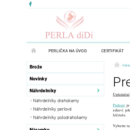
PERLIČKA NA ÚVOD
CERTIFIKÁT
Nár
Brože
Pr
Novinky
Náhrdelníky
Uplatnění
Náhrdelníky drahokamy
Prehnit
je
Náhrdelníky perlové
zdraví je
léčitele.
Náhrdelníky polodrahokamy
Vyberte t
Náramky