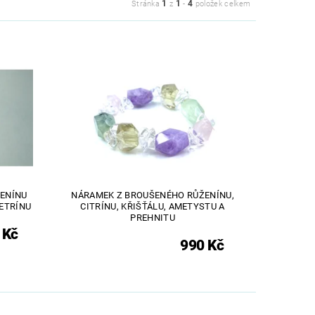
1
1
4
Stránka
z
-
položek celkem
ENÍNU
NÁRAMEK Z BROUŠENÉHO RŮŽENÍNU,
METRÍNU
CITRÍNU, KŘIŠŤÁLU, AMETYSTU A
PREHNITU
 Kč
990 Kč