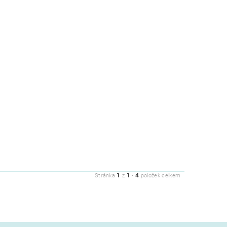
1
1
4
Stránka
z
-
položek celkem