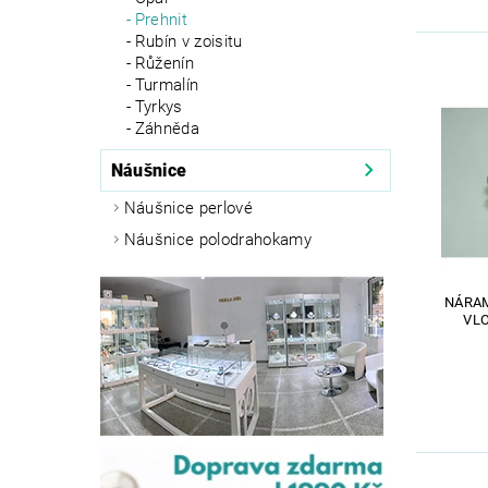
Prehnit
Rubín v zoisitu
Růženín
Turmalín
Tyrkys
Záhněda
Náušnice
Náušnice perlové
Náušnice polodrahokamy
NÁRAM
VL