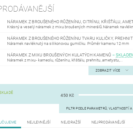
PRODÁVANĚJŠÍ
NÁRAMEK Z BROUŠENÉHO RŮŽENÍNU, CITRÍNU, KŘIŠŤÁLU, AME
Krásný a veselý náramek z mixu broušených minerálů.Náramek navléknu
NÁRAMEK Z BROUŠENÉHO RŮŽENÍNU TVARU KULIČKY, PREHNI
Náramek navléknutý na silikonovou gumičku. Průměr kamenu 12 mm
NÁRAMEK Z MIXU BROUŠENÝCH KULATÝCH KAMENŮ
–
SKLADE
Náramek z mixu- karneolu, růženínu, křišťálu, prehnitu, ametystu,...
ZOBRAZIT VÍCE
SKLADĚ
450
Kč
FILTR PODLE PARAMETRŮ, VLASTNOSTÍ 
UČUJEME
NEJLEVNĚJŠÍ
NEJDRAŽŠÍ
NEJPRODÁVANĚJŠÍ