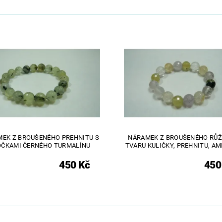
EK Z BROUŠENÉHO PREHNITU S
NÁRAMEK Z BROUŠENÉHO RŮŽ
OČKAMI ČERNÉHO TURMALÍNU
TVARU KULIČKY, PREHNITU, A
450 Kč
450