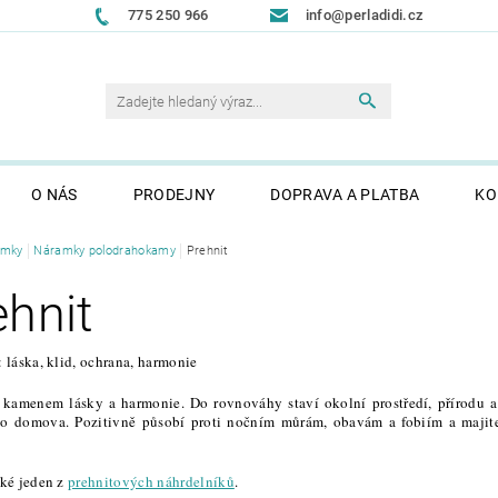
775 250 966
info@perladidi.cz
O NÁS
PRODEJNY
DOPRAVA A PLATBA
KO
amky
Náramky polodrahokamy
Prehnit
ehnit
: láska, klid, ochrana, harmonie
 kamenem lásky a harmonie. Do rovnováhy staví okolní prostředí, přírodu a p
ho domova. Pozitivně působí proti nočním můrám, obavám a fobiím a majite
aké jeden z
prehnitových náhrdelníků
.