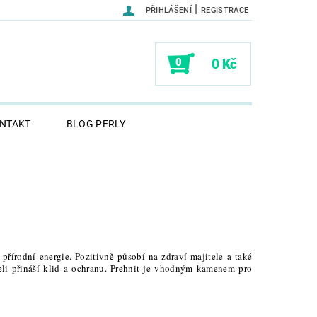
|
PŘIHLÁŠENÍ
REGISTRACE
0
0 Kč
NTAKT
BLOG PERLY
řírodní energie. Pozitivně působí na zdraví majitele a také
li přináší klid a ochranu. Prehnit je vhodným kamenem pro