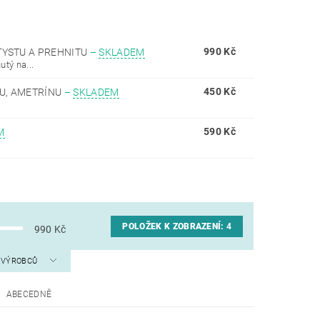
990 Kč
TYSTU A PREHNITU
–
SKLADEM
tý na...
450 Kč
TU, AMETRÍNU
–
SKLADEM
590 Kč
M
POLOŽEK K ZOBRAZENÍ:
4
990
Kč
A VÝROBCŮ
ABECEDNĚ