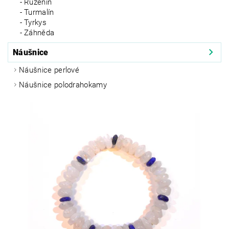
Růženín
Turmalín
Tyrkys
Záhněda
Náušnice
Náušnice perlové
Náušnice polodrahokamy