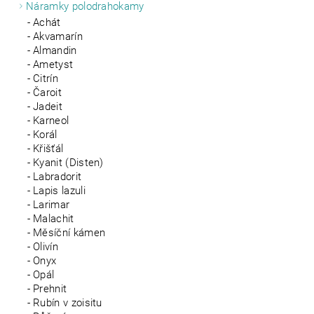
Náramky polodrahokamy
Achát
Akvamarín
Almandin
Ametyst
Citrín
Čaroit
Jadeit
Karneol
Korál
Křišťál
Kyanit (Disten)
Labradorit
Lapis lazuli
Larimar
Malachit
Měsíční kámen
Olivín
Onyx
Opál
Prehnit
Rubín v zoisitu