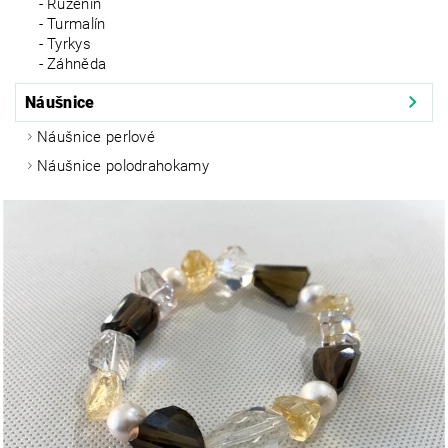
Růženín
Turmalín
Tyrkys
Záhněda
Náušnice
Náušnice perlové
Náušnice polodrahokamy