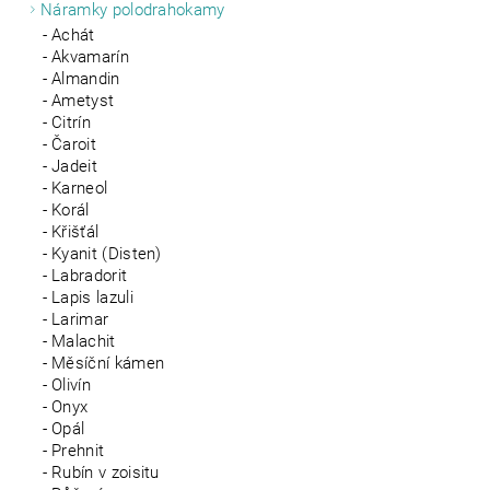
Náramky polodrahokamy
Achát
Akvamarín
Almandin
Ametyst
Citrín
Čaroit
Jadeit
Karneol
Korál
Křišťál
Kyanit (Disten)
Labradorit
Lapis lazuli
Larimar
Malachit
Měsíční kámen
Olivín
Onyx
Opál
Prehnit
Rubín v zoisitu