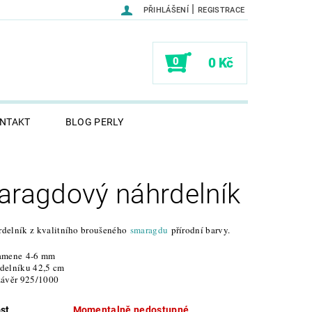
|
PŘIHLÁŠENÍ
REGISTRACE
0
0 Kč
NTAKT
BLOG PERLY
ragdový náhrdelník
delník z kvalitního broušeného
smaragdu
přírodní barvy.
kamene 4-6 mm
delníku 42,5 cm
uzávěr 925/1000
st
Momentalně nedostupné