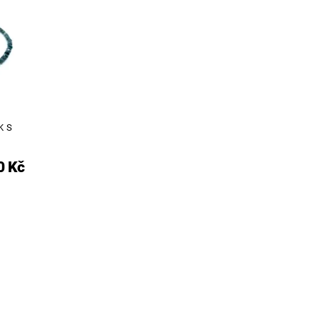
K S
0 Kč