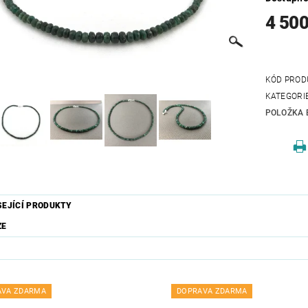
4 500
KÓD PROD
KATEGORI
POLOŽKA 
SEJÍCÍ PRODUKTY
ZE
AVA ZDARMA
DOPRAVA ZDARMA