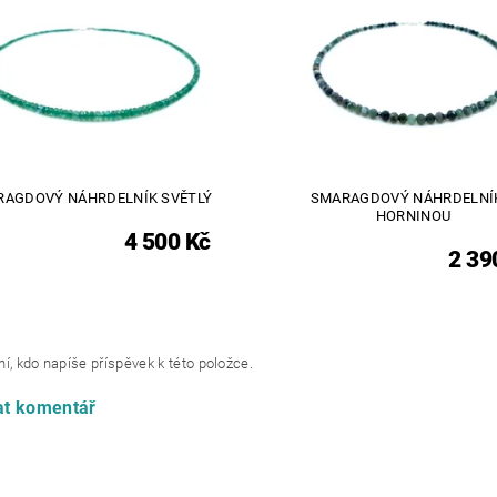
RAGDOVÝ NÁHRDELNÍK SVĚTLÝ
SMARAGDOVÝ NÁHRDELNÍ
HORNINOU
4 500 Kč
2 39
í, kdo napíše příspěvek k této položce.
at komentář