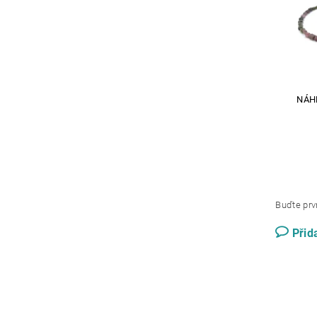
NÁH
Buďte prvn
Přid