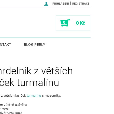
|
PŘIHLÁŠENÍ
REGISTRACE
0
0 Kč
NTAKT
BLOG PERLY
rdelník z větších
iček turmalínu
 z větších kuliček
turmalínu
s mezerníky.
cm včetně uzávěru.
-7 mm.
závěr 925/1000.