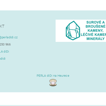
KT
@
perladidi.cz
250 966
A diDi
adidi
PERLA diDi na Heurece