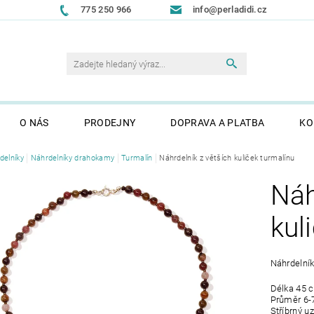
775 250 966
info@perladidi.cz
O NÁS
PRODEJNY
DOPRAVA A PLATBA
KO
delníky
Náhrdelníky drahokamy
Turmalín
Náhrdelník z větších kuliček turmalínu
Náh
kul
Náhrdelník
Délka 45 
Průměr 6
Stříbrný u