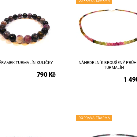
DOPRAVA ZDARMA
ÁRAMEK TURMALÍN KULIČKY
NÁHRDELNÍK BROUŠENÝ PRŮ
TURMALÍN
790 Kč
1 49
DOPRAVA ZDARMA