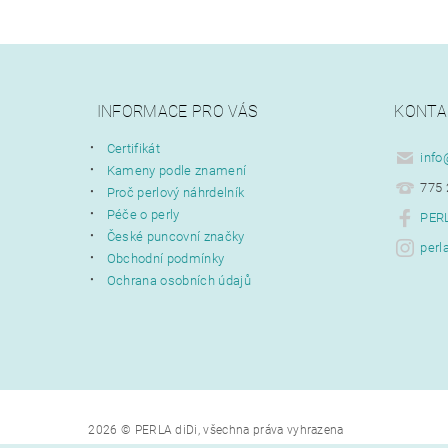
INFORMACE PRO VÁS
KONTA
Certifikát
info
Kameny podle znamení
775 
Proč perlový náhrdelník
Péče o perly
PERL
České puncovní značky
perl
Obchodní podmínky
Ochrana osobních údajů
2026 © PERLA diDi, všechna práva vyhrazena