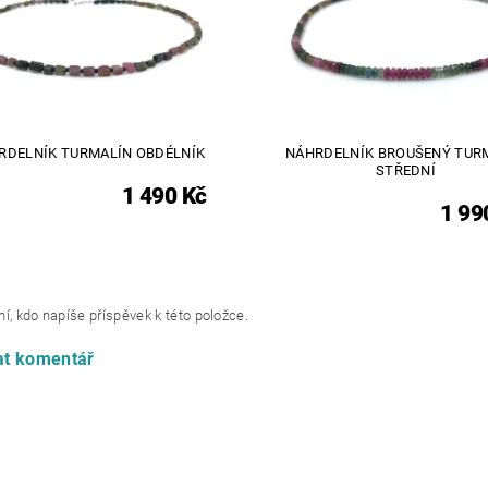
RDELNÍK TURMALÍN OBDÉLNÍK
NÁHRDELNÍK BROUŠENÝ TUR
STŘEDNÍ
1 490 Kč
1 99
í, kdo napíše příspěvek k této položce.
at komentář